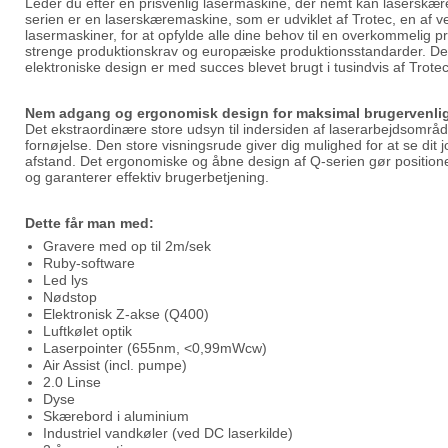
Leder du efter en prisvenlig lasermaskine, der nemt kan laserskæ
serien er en laserskæremaskine, som er udviklet af Trotec, en af ​
lasermaskiner, for at opfylde alle dine behov til en overkommelig p
strenge produktionskrav og europæiske produktionsstandarder. De
elektroniske design er med succes blevet brugt i tusindvis af Trote
Nem adgang og ergonomisk design for maksimal brugervenli
Det ekstraordinære store udsyn til indersiden af ​​laserarbejdsområ
fornøjelse. Den store visningsrude giver dig mulighed for at se dit j
afstand. Det ergonomiske og åbne design af Q-serien gør position
og garanterer effektiv brugerbetjening.
Dette får man med:
Gravere med op til 2m/sek
Ruby-software
Led lys
Nødstop
Elektronisk Z-akse (Q400)
Luftkølet optik
Laserpointer (655nm, <0,99mWcw)
Air Assist (incl. pumpe)
2.0 Linse
Dyse
Skærebord i aluminium
Industriel vandkøler (ved DC laserkilde)