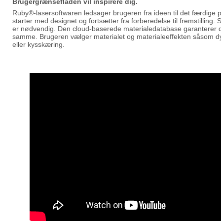
Brugergrænsefladen vil inspirere dig.
Ruby®-lasersoftwaren ledsager brugeren fra ideen til det færdige p
starter med designet og fortsætter fra forberedelse til fremstilling
er nødvendig. Den cloud-baserede materialedatabase garanterer d
samme. Brugeren vælger materialet og materialeeffekten såsom dy
eller kysskæring.