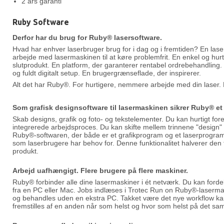
2 års garanti
Ruby Software
Derfor har du brug for Ruby® lasersoftware.
Hvad har enhver laserbruger brug for i dag og i fremtiden? En laser
arbejde med lasermaskinen til at køre problemfrit. En enkel og hurti
slutprodukt. En platform, der garanterer rentabel ordrebehandling
og fuldt digitalt setup. En brugergrænseflade, der inspirerer.
Alt det har Ruby®. For hurtigere, nemmere arbejde med din laser. H
Som grafisk designsoftware til lasermaskinen sikrer Ruby® et
Skab designs, grafik og foto- og tekstelementer. Du kan hurtigt fo
integrerede arbejdsproces. Du kan skifte mellem trinnene "design" 
Ruby®-softwaren, der både er et grafikprogram og et laserprogram.
som laserbrugere har behov for. Denne funktionalitet halverer den tid
produkt.
Arbejd uafhængigt. Flere brugere på flere maskiner.
Ruby® forbinder alle dine lasermaskiner i ét netværk. Du kan forde
fra en PC eller Mac. Jobs indlæses i Trotec Run on Ruby®-laser
og behandles uden en ekstra PC. Takket være det nye workflow ka
fremstilles af en anden når som helst og hvor som helst på det s