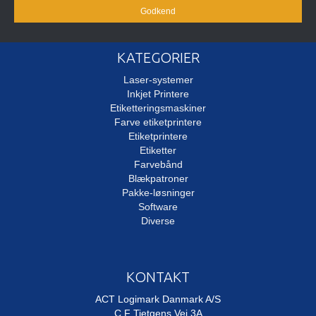
Godkend
KATEGORIER
Laser-systemer
Inkjet Printere
Etiketteringsmaskiner
Farve etiketprintere
Etiketprintere
Etiketter
Farvebånd
Blækpatroner
Pakke-løsninger
Software
Diverse
KONTAKT
ACT Logimark Danmark A/S
C F Tietgens Vej 3A