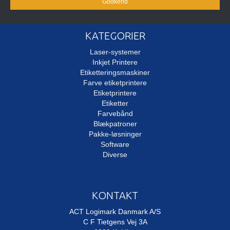
Godkend
KATEGORIER
Laser-systemer
Inkjet Printere
Etiketteringsmaskiner
Farve etiketprintere
Etiketprintere
Etiketter
Farvebånd
Blækpatroner
Pakke-løsninger
Software
Diverse
KONTAKT
ACT Logimark Danmark A/S
C F Tietgens Vej 3A