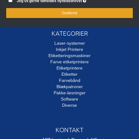
Jeg vil gerne tilmeldes nyhedsbrevet
Godkend
KATEGORIER
Laser-systemer
Inkjet Printere
Etiketteringsmaskiner
Farve etiketprintere
Etiketprintere
Etiketter
Farvebånd
Blækpatroner
Pakke-løsninger
Software
Diverse
KONTAKT