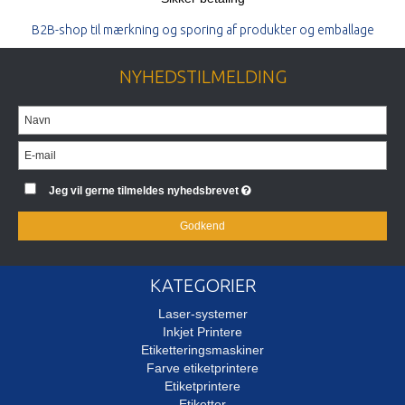
B2B-shop til mærkning og sporing af produkter og emballage
NYHEDSTILMELDING
Jeg vil gerne tilmeldes nyhedsbrevet
Godkend
KATEGORIER
Laser-systemer
Inkjet Printere
Etiketteringsmaskiner
Farve etiketprintere
Etiketprintere
Etiketter