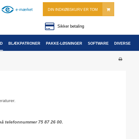
DIN INDKØBSKURV ER TOM
Sikker betaling
ND
BLÆKPATRONER
PAKKE-LØSNINGER
SOFTWARE
DIVERSE
eraturer.
 på telefonnummer 75 87 26 00.