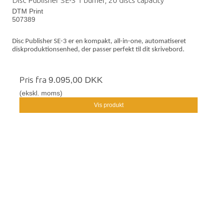
Disc Publisher SE-3 1 burner, 20 discs capacity
DTM Print
507389
Disc Publisher SE-3 er en kompakt, all-in-one, automatiseret
diskproduktionsenhed, der passer perfekt til dit skrivebord.
Pris fra
9.095,00 DKK
(ekskl. moms)
Vis produkt