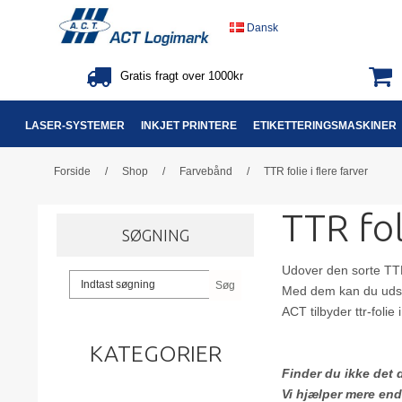
Dansk
Gratis fragt over 1000kr
LASER-SYSTEMER
INKJET PRINTERE
ETIKETTERINGSMASKINER
Forside
/
Shop
/
Farvebånd
/
TTR folie i flere farver
TTR fol
SØGNING
Udover den sorte TTR
Søg
Med dem kan du udskri
ACT tilbyder ttr-folie
KATEGORIER
Finder du ikke det 
Vi hjælper mere end