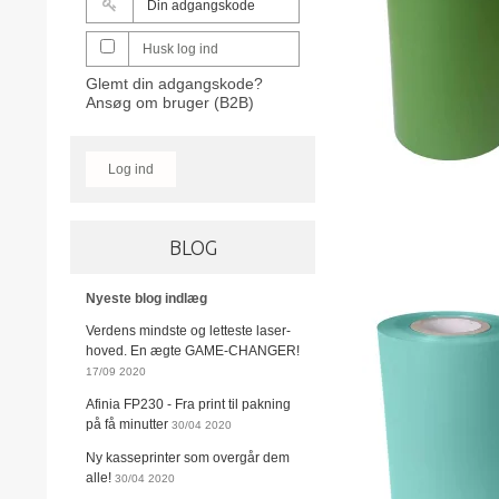
Husk log ind
Glemt din adgangskode?
Ansøg om bruger (B2B)
Log ind
BLOG
Nyeste blog indlæg
Verdens mindste og letteste laser-
hoved. En ægte GAME-CHANGER!
17/09 2020
Afinia FP230 - Fra print til pakning
på få minutter
30/04 2020
Ny kasseprinter som overgår dem
alle!
30/04 2020