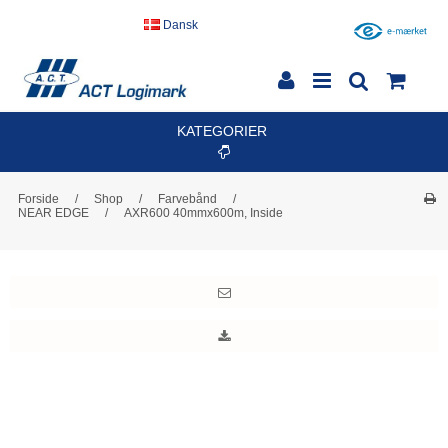
Dansk
KATEGORIER
Forside
/
Shop
/
Farvebånd
/
NEAR EDGE
/
AXR600 40mmx600m, Inside