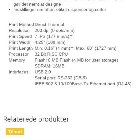
gør det nemt at designe
Indstillinger omfatter: etiket dispenser og cutter
Print Method
Direct Thermal
Resolution
203 dpi (8 dots/mm)
Print Speed
7 IPS (177 mm/s)**
Print Width
4.25” (108 mm)
Print Length
Min. 0.16” (4 mm)**; Max. 68” (1727 mm)
Processor
32 Bit RISC CPU
Memory
Flash: 8 MB Flash (4 MB for user storage)
SDRAM: 16MB
Interfaces
USB 2.0
Serial port: RS-232 (DB-9)
IEEE 802.3 10/100Base-Tx Ethemet port (RJ-45)
Relaterede produkter
Tilbud