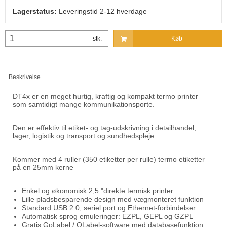
Lagerstatus:
Leveringstid 2-12 hverdage
stk.
Køb
Beskrivelse
DT4x er en meget hurtig, kraftig og kompakt termo printer
som samtidigt mange kommunikationsporte.
Den er effektiv til etiket- og tag-udskrivning i detailhandel,
lager, logistik og transport og sundhedspleje.
Kommer med 4 ruller (350 etiketter per rulle) termo etiketter
på en 25mm kerne
Enkel og økonomisk 2,5 "direkte termisk printer
Lille pladsbesparende design med vægmonteret funktion
Standard USB 2.0, seriel port og Ethernet-forbindelser
Automatisk sprog emuleringer: EZPL, GEPL og GZPL
Gratis GoLabel / QLabel-software med databasefunktion