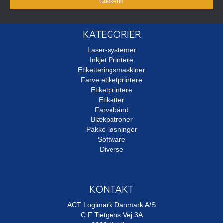
Godkend
KATEGORIER
Laser-systemer
Inkjet Printere
Etiketteringsmaskiner
Farve etiketprintere
Etiketprintere
Etiketter
Farvebånd
Blækpatroner
Pakke-løsninger
Software
Diverse
KONTAKT
ACT Logimark Danmark A/S
C F Tietgens Vej 3A