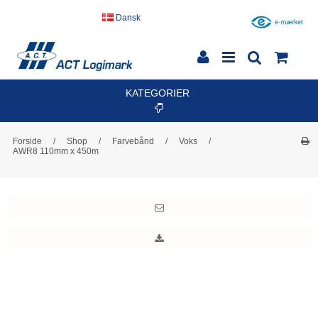
Dansk
KATEGORIER
Forside
/
Shop
/
Farvebånd
/
Voks
/
AWR8 110mm x 450m